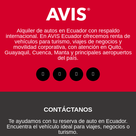
Alquiler de autos en Ecuador con respaldo
internacional. En AVIS Ecuador ofrecemos renta de
vehículos para turismo, viajes de negocios y
movilidad corporativa, con atención en Quito,
Guayaquil, Cuenca, Manta y principales aeropuertos
del país.
F
I
L
W
a
n
i
h
c
s
n
a
e
t
k
t
b
a
e
s
o
g
d
a
o
r
i
p
k
a
n
p
-
CONTÁCTANOS
m
f
Te ayudamos con tu reserva de auto en Ecuador.
Encuentra el vehículo ideal para viajes, negocios o
turismo.