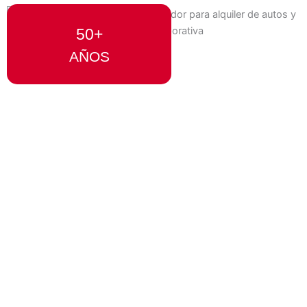
50+
AÑOS