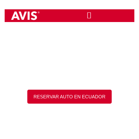
Ir
al
contenido
AVIS RENT A CAR
ECUADOR
RESERVAR AUTO EN ECUADOR