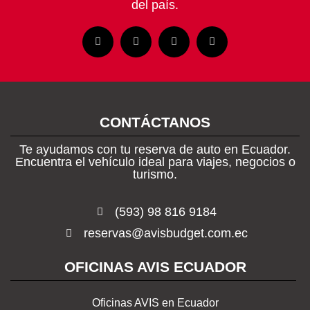
del país.
F
I
L
W
a
n
i
h
c
s
n
a
e
t
k
t
b
a
e
s
o
g
d
a
o
r
i
p
k
a
n
p
-
CONTÁCTANOS
m
f
Te ayudamos con tu reserva de auto en Ecuador.
Encuentra el vehículo ideal para viajes, negocios o
turismo.
(593) 98 816 9184
reservas@avisbudget.com.ec
OFICINAS AVIS ECUADOR​
Oficinas AVIS en Ecuador